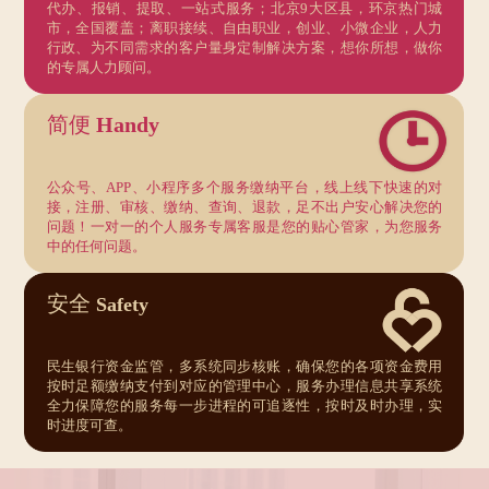
代办、报销、提取、一站式服务；北京9大区县，环京热门城
市，全国覆盖；离职接续、自由职业，创业、小微企业，人力
行政、为不同需求的客户量身定制解决方案，想你所想，做你
的专属人力顾问。
简便
Handy
公众号、APP、小程序多个服务缴纳平台，线上线下快速的对
接，注册、审核、缴纳、查询、退款，足不出户安心解决您的
问题！一对一的个人服务专属客服是您的贴心管家，为您服务
中的任何问题。
安全
Safety
民生银行资金监管，多系统同步核账，确保您的各项资金费用
按时足额缴纳支付到对应的管理中心，服务办理信息共享系统
全力保障您的服务每一步进程的可追逐性，按时及时办理，实
时进度可查。