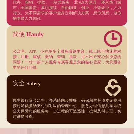
代办、报销、提取、一站式服务；北京9大区县，环京热门城
市，全国覆盖；离职接续、自由职业，创业、小微企业，人力
行政、为不同需求的客户量身定制解决方案，想你所想，做你
的专属人力顾问。
简便
Handy
公众号、APP、小程序多个服务缴纳平台，线上线下快速的对
接，注册、审核、缴纳、查询、退款，足不出户安心解决您的
问题！一对一的个人服务专属客服是您的贴心管家，为您服务
中的任何问题。
安全
Safety
民生银行资金监管，多系统同步核账，确保您的各项资金费用
按时足额缴纳支付到对应的管理中心，服务办理信息共享系统
全力保障您的服务每一步进程的可追逐性，按时及时办理，实
时进度可查。